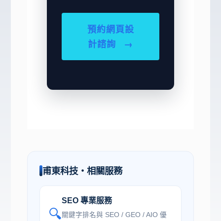
預約網頁設
計諮詢
→
甫東科技・相關服務
SEO 專業服務
🔍
關鍵字排名與 SEO / GEO / AIO 優