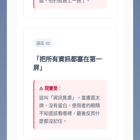
面，他們就按上一頁了。
誤區 02
「把所有資訊都塞在第一
屏」
⚠️ 現實是：
這叫「資訊焦慮」。當畫面太
擠，沒有留白，使用者的眼睛
不知道該看哪裡，最後反而什
麼都沒記住。