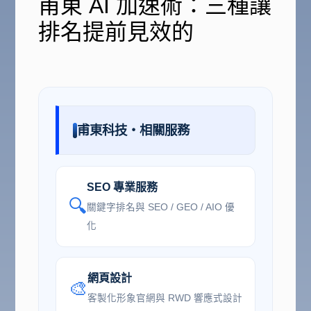
甫東 AI 加速術：三種讓
排名提前見效的
甫東科技・相關服務
SEO 專業服務
🔍
關鍵字排名與 SEO / GEO / AIO 優
化
網頁設計
🎨
客製化形象官網與 RWD 響應式設計