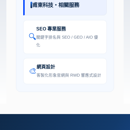
甫東科技・相關服務
SEO 專業服務
🔍
關鍵字排名與 SEO / GEO / AIO 優
化
網頁設計
🎨
客製化形象官網與 RWD 響應式設計