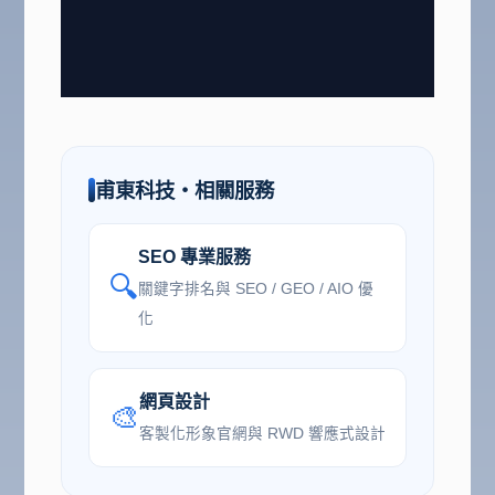
甫東科技・相關服務
SEO 專業服務
🔍
關鍵字排名與 SEO / GEO / AIO 優
化
網頁設計
🎨
客製化形象官網與 RWD 響應式設計