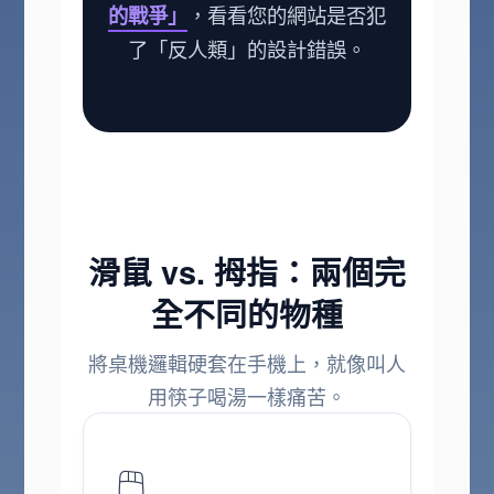
的戰爭」
，看看您的網站是否犯
了「反人類」的設計錯誤。
滑鼠 vs. 拇指：兩個完
全不同的物種
將桌機邏輯硬套在手機上，就像叫人
用筷子喝湯一樣痛苦。
🖱️