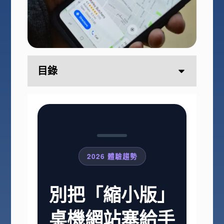
目錄
2026 體驗趨勢
別把「縮小版」
桌機網站塞給手