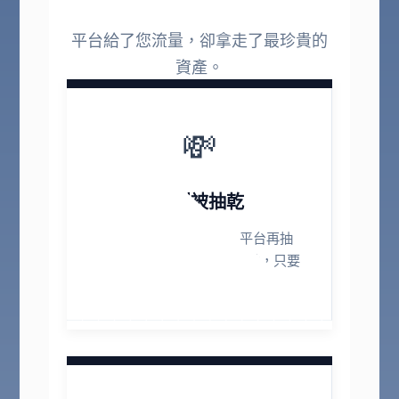
平台給了您流量，卻拿走了最珍貴的
資產。
💸
淨利被抽乾
食材成本漲、人工漲，平台再抽
35%。剩下的利潤微乎其微，只要
遇上漲價，客人立刻跑光。