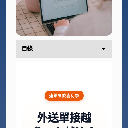
目錄
連鎖餐飲獲利學
外送單接越