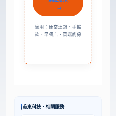
→
適用：便當連鎖、手搖
飲、早餐店、雲端廚房
甫東科技・相關服務