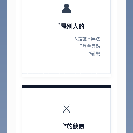
👤
會員是別人的
您不知道吃您便當的人是誰。無法
發送再行銷簡訊，無法經營會員點
數，客人對平台忠誠，而不是對您
忠誠。
⚔️
無止盡的競價