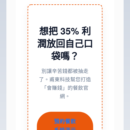
想把 35% 利
潤放回自己口
袋嗎？
別讓辛苦錢都被抽走
了。甫東科技幫您打造
「會賺錢」的餐飲官
網。
預約餐飲
系統演示