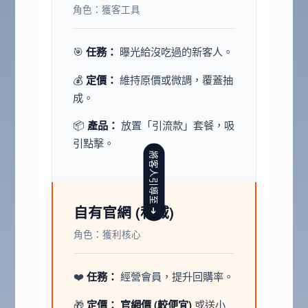
角色：獲客工具
🎯
任務：
曝光給沒吃過的新客人。
💰
定價：
維持原價或微調，覆蓋抽
成。
📦
產品：
放置「引流款」套餐，吸
引點擊。
將客人引導至 ➔
自有官網 (私域)
角色：獲利核心
❤️
任務：
經營會員，提升回購率。
🎁
定價：
官網價 (較便宜)
或送小