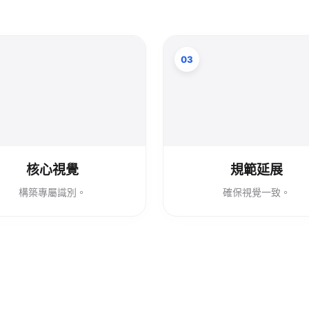
03
核心視覺
規範延展
構築專屬識別。
確保視覺一致。