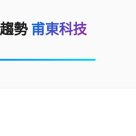
別趨勢
甫東科技